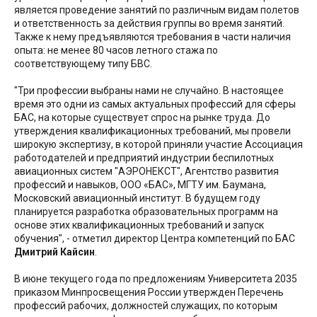
является проведение занятий по различным видам полетов
и ответственность за действия группы во время занятий.
Также к нему предъявляются требования в части наличия
опыта: не менее 80 часов летного стажа по
соответствующему типу БВС.
"Три профессии выбраны нами не случайно. В настоящее
время это одни из самых актуальных профессий для сферы
БАС, на которые существует спрос на рынке труда. До
утверждения квалификационных требований, мы провели
широкую экспертизу, в которой приняли участие Ассоциация
работодателей и предприятий индустрии беспилотных
авиационных систем "АЭРОНЕКСТ", Агентство развития
профессий и навыков, ООО «БАС», МГТУ им. Баумана,
Московский авиационный институт. В будущем году
планируется разработка образовательных программ на
основе этих квалификационных требований и запуск
обучения", - отметил директор Центра компетенций по БАС
Дмитрий Кайсин
.
В июне текущего года по предложениям Университета 2035
приказом Минпросвещения России утвержден Перечень
профессий рабочих, должностей служащих, по которым