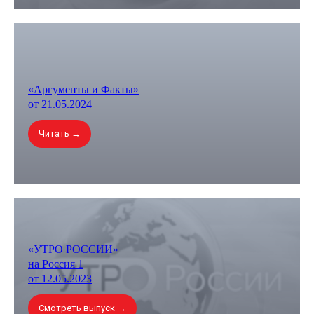
«Аргументы и Факты»
от 21.05.2024
Читать →
КОД
«УТРО РОССИИ»
БУДУЩЕГО
на Россия 1
от 12.05.2023
Смотреть выпуск →