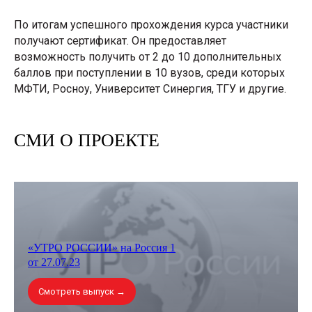
По итогам успешного прохождения курса участники
получают сертификат. Он предоставляет
возможность получить от 2 до 10 дополнительных
баллов при поступлении в 10 вузов, среди которых
МФТИ, Росноу, Университет Синергия, ТГУ и другие.
СМИ О ПРОЕКТЕ
КТО ОБУЧАЛСЯ
Проживают в регионах —
ЦИФРОВЫЕ
«УТРО РОССИИ» на Россия 1
за
пределами федеральных
центров (Москва, МО и СПб)
от 27.07.23
ПРОФЕССИИ
Смотреть выпуск →
74%