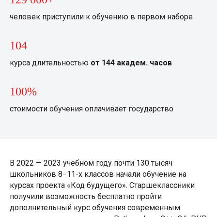
человек приступили к обучению в первом наборе
ЯЗЫКИ
104
ПРОГРАММИРОВАНИЯ/
курса длительностью
от
144
академ.
часов
СРЕДА РАЗРАБОТКИ
47,7%
Python
100%
12,0%
C#
стоимости обучения оплачивает государство
10,8%
JavaScript
8,7%
HTML
В 2022 — 2023 учебном году почти 130 тысяч
8,2%
школьников 8−11-х классов начали обучение на
CSS
курсах проекта «Код будущего». Старшеклассники
6,1%
получили возможность бесплатно пройти
1C
дополнительный курс обучения современным
6,1%