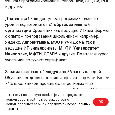
языкам программирования: Python, Java, C++, C#, PHP
PHP
и другим.
ИЗМЕНЕНИЕ УРОВНЯ
РЕЗУЛЬТАТЫ
5,8%
ЗАРАБОТНОЙ ПЛАТЫ
SQL
ОБУЧЕНИЯ
*
Для записи были доступны программы разного
4,6%
ВЫПУСКНИКОВ 2021 ГОДА
С КАКОЙ ЦЕЛЬЮ ВЫ
уровня подготовки от
21 образовательной
ПОДГОТОВКА
Unity
НАЧАЛИ ОБУЧЕНИЕ?
организации
. Среди них как ведущие ИТ-платформы
68%
4,5%
с опытом преподавания школьникам: например,
Получение новой
48%
C++
ЛИДЕРОВ
Яндекс, Алгоритмика, МЭО и Учи.Дома
, так и
профессии
3,3%
обучившихся на проекте
ведущие ИТ-университеты
МФТИ, Университет
Java
И КОМАНД
«Цифровые профессии» в 2021
Иннополис, МФТИ, СПбПУ
и другие. По итогам курса
Новые компетенции
30%
1,0%
году в течение года
повысили
участники получают сертификат.
для роста в текущей
специальности
Scratch
CDO-
доход
0,7%
Занятия включают
4 модуля
по 36 часов каждый.
Смена места работы,
14%
Lua
МЕНЕДЖЕРОВ
в 1,5+ раза
Обучение ведется в онлайн и офлайн-формате. Более
в том числе переход
в смежную область
0,2%
74% школьников проживают в регионах — за
TypeScript
пределами федеральных центров (Москва, МО и
Необходимость
увеличились доходы у
30%
4%
СПБ). Самым популярным языком стал Python — его
Этот сайт использует cookie-файлы. Продолжая
сертификата для работы
граждан
, обучившихся на
по специальности
использовать сайт, вы соглашаетесь с
выбрала почти половина участников. Каждый
OK
использованием cookie
и обработкой персональных
программах ДПО в 2021 году
четвертый участник обучается разработке игр (24%),
данных
.
Усиление портфолио
2%
также в топ-5 по популярности направлений
для повышения