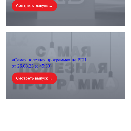
Мальчики
Смотреть выпуск →
35,6%
Девочки
КАКИЕ КУРСЫ
ВЫБИРАЛИ
«Самая полезная программа» на РЕН
от 26.08.23 (с 45:30)
63%
69%
Смотреть выпуск →
обучались на онлайн-
выбрали программы
программах
начального уровня
47%
24%
изучали python
обучались
разработке игр